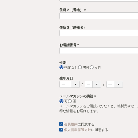
(
必
須
郵便番号
)
(
必
須
都道府県
)
(
必
須
住所１（市区町村）
)
(
必
須
住所２（番地）
)
(
必
須
住所３（建物名）
)
お電話番号
(