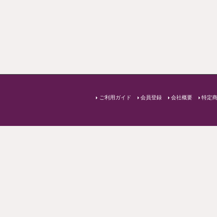
必
須
性別
)
指定なし
男性
女性
生年月日
メールマガジンの購読
可
否
(
メールマガジンをご購読いただく
必
得な情報をお届けします。
須
)
会員規約
に同意する
個人情報保護方針
に同意する