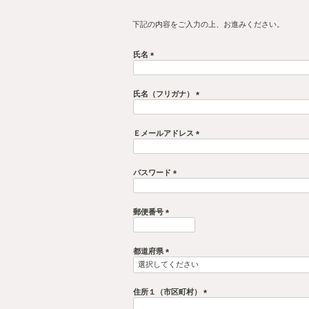
会員登録していただくと、お得な
お買い物のたびに、購入ポイ
会員限定セールなどお得な情
気になる商品をお気に入り一
下記の内容をご入力の上、お進み
氏名
(
必
須
氏名（フリガナ）
)
(
必
須
Ｅメールアドレス
)
(
必
須
パスワード
)