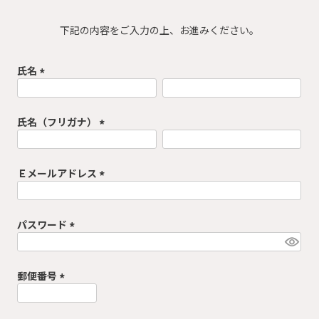
下記の内容をご入力の上、お進みください。
氏名
(
必
須
氏名（フリガナ）
)
(
必
須
Ｅメールアドレス
)
(
必
須
パスワード
)
(
必
須
郵便番号
)
(
必