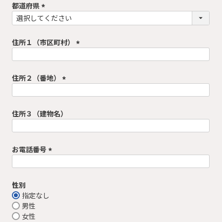
須
都道府県
)
(
必
須
住所１（市区町村）
)
(
必
須
住所２（番地）
)
(
必
須
住所３（建物名）
)
お電話番号
(
必
須
性別
)
指定なし
男性
女性