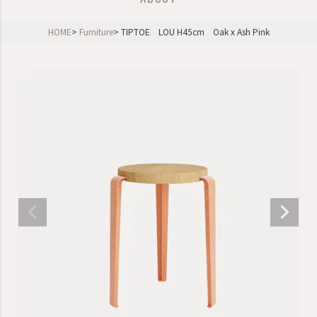
HOME
Furniture
TIPTOE LOU H45cm Oak x Ash Pink