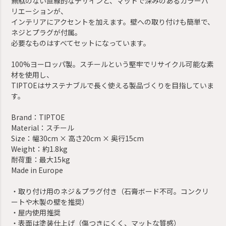
無駄のない直線的なデザインと、マットで深みのあるカラーバ
リエーションが、
インテリアにアクセントを加えます。壁への取り付けも簡単で、
ネジとプラグが付属。
必要なものはすべてセットになっています。
100%ヨーロッパ製。スチールという堅牢でリサイクル可能な素
材を使用し、
TIPTOEはサステナブルで長く使える製品づくりを目指していま
す。
Brand：TIPTOE
Material：スチール
Size：幅30cm × 高さ20cm × 奥行15cm
Weight：約1.8kg
耐荷重：最大15kg
Made in Europe
・取り付け用のネジ＆プラグ付き（石膏ボード不可。コンクリ
ートや木製の壁を推奨）
・屋内使用推奨
・表面は塗装仕上げ（傷つきにくく、マットな質感）